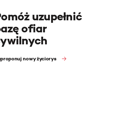
Pomóż uzupełnić
azę ofiar
cywilnych
proponuj nowy życiorys