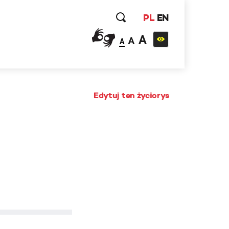
PL
EN
A
A
A
Edytuj ten życiorys