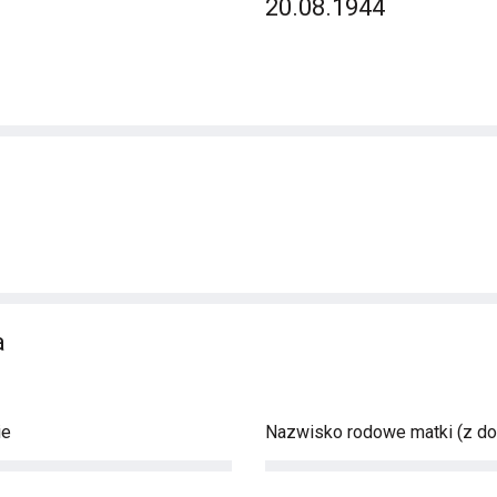
20.08.1944
a
ie
Nazwisko rodowe matki (z d