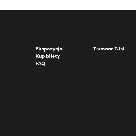
Ekspozycja
Tłumacz PJM
Kup bilety
FAQ