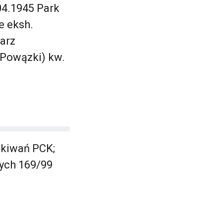
04.1945 Park
e eksh.
arz
Powązki) kw.
ukiwań PCK;
ych 169/99