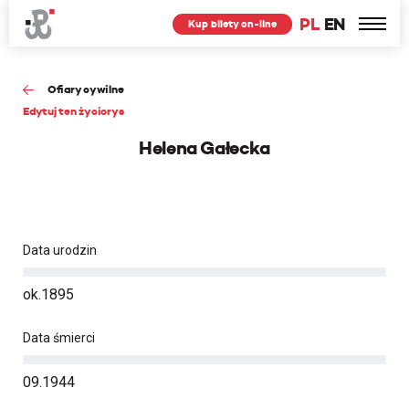
PL
EN
Kup bilety on-line
Ofiary cywilne
Edytuj ten życiorys
Helena Gałecka
Data urodzin
ok.1895
Data śmierci
09.1944