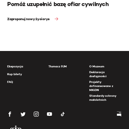
Pomóż uzupełnić bazę ofiar cywilnych
Zaproponuj nowy życiorys
Ekspozycja
Tłumacz PJM
O Muzeum
Deklaracja
Kup bilety
dostępności
FAQ
Projekty
dofinansowane z
MKiDN
Standardy ochrony
małoletnich