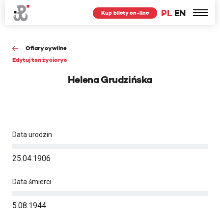
PL
EN
Kup bilety on-line
Ofiary cywilne
Edytuj ten życiorys
Helena Grudzińska
Data urodzin
25.04.1906
Data śmierci
5.08.1944