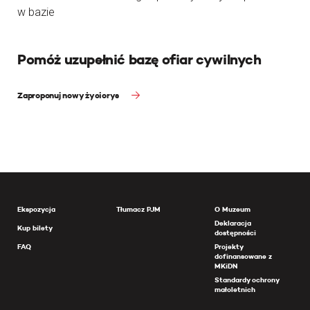
w bazie
Pomóż uzupełnić bazę ofiar cywilnych
Zaproponuj nowy życiorys
Ekspozycja
Tłumacz PJM
O Muzeum
Deklaracja
Kup bilety
dostępności
FAQ
Projekty
dofinansowane z
MKiDN
Standardy ochrony
małoletnich