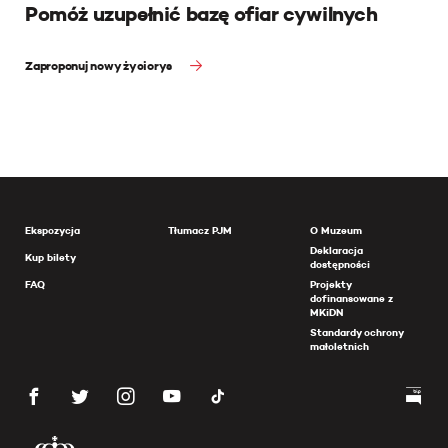
Pomóż uzupełnić bazę ofiar cywilnych
Zaproponuj nowy życiorys
Ekspozycja
Tłumacz PJM
O Muzeum
Deklaracja
Kup bilety
dostępności
FAQ
Projekty
dofinansowane z
MKiDN
Standardy ochrony
małoletnich