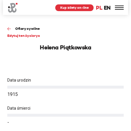
PL
EN
Kup bilety on-line
Ofiary cywilne
Edytuj ten życiorys
Helena Piątkowska
Data urodzin
1915
Data śmierci
-