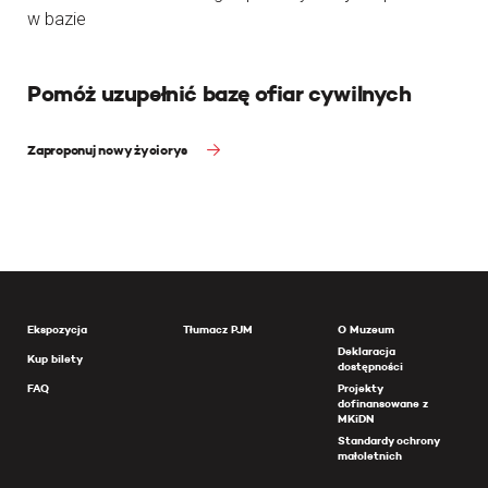
w bazie
Pomóż uzupełnić bazę ofiar cywilnych
Zaproponuj nowy życiorys
Ekspozycja
Tłumacz PJM
O Muzeum
Deklaracja
Kup bilety
dostępności
FAQ
Projekty
dofinansowane z
MKiDN
Standardy ochrony
małoletnich