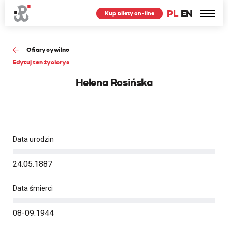
PL
EN
Kup bilety on-line
Ofiary cywilne
Edytuj ten życiorys
Helena Rosińska
Data urodzin
24.05.1887
Data śmierci
08-09.1944