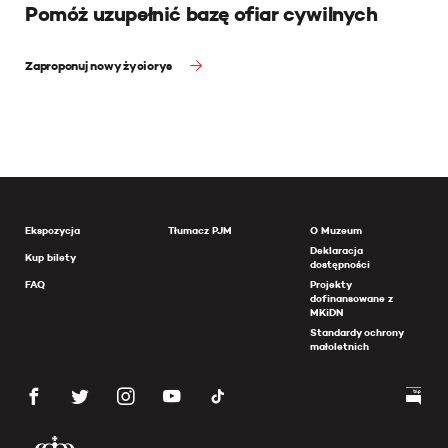
Pomóż uzupełnić bazę ofiar cywilnych
Zaproponuj nowy życiorys
Ekspozycja
Tłumacz PJM
O Muzeum
Deklaracja
Kup bilety
dostępności
FAQ
Projekty
dofinansowane z
MKiDN
Standardy ochrony
małoletnich