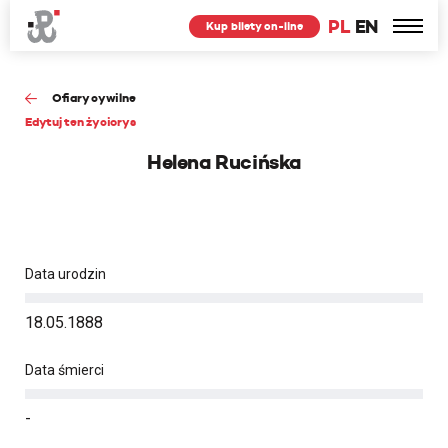
PL
EN
Kup bilety on-line
Ofiary cywilne
Edytuj ten życiorys
Helena Rucińska
Data urodzin
18.05.1888
Data śmierci
-