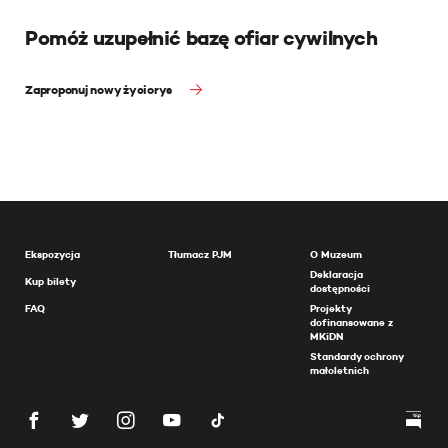
Pomóż uzupełnić bazę ofiar cywilnych
Zaproponuj nowy życiorys
Ekspozycja
Tłumacz PJM
O Muzeum
Deklaracja
Kup bilety
dostępności
FAQ
Projekty
dofinansowane z
MKiDN
Standardy ochrony
małoletnich