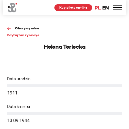
PL
EN
Kup bilety on-line
Ofiary cywilne
Edytuj ten życiorys
Helena Terlecka
Data urodzin
1911
Data śmierci
13.09.1944