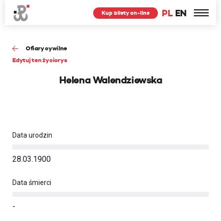
PL
EN
Kup bilety on-line
Ofiary cywilne
Edytuj ten życiorys
Helena Walendziewska
Data urodzin
28.03.1900
Data śmierci
-