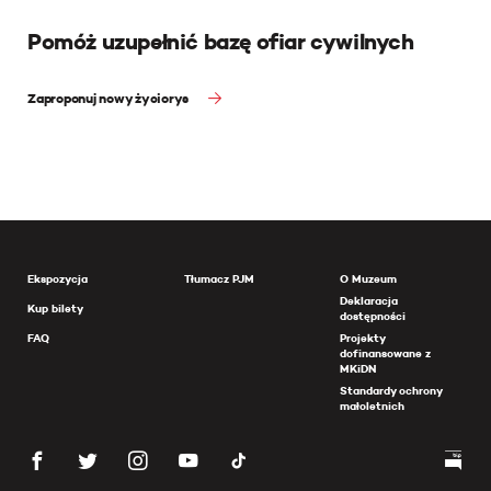
Pomóż uzupełnić bazę ofiar cywilnych
Zaproponuj nowy życiorys
Ekspozycja
Tłumacz PJM
O Muzeum
Deklaracja
Kup bilety
dostępności
FAQ
Projekty
dofinansowane z
MKiDN
Standardy ochrony
małoletnich