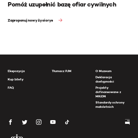
Pomóż uzupełnić bazę ofiar cywilnych
Zaproponuj nowy życiorys
Ekspozycja
Tłumacz PJM
O Muzeum
Deklaracja
Kup bilety
dostępności
FAQ
Projekty
dofinansowane z
MKiDN
Standardy ochrony
małoletnich