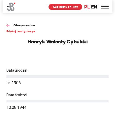
PL
EN
Kup bilety on-line
Ofiary cywilne
Edytuj ten życiorys
Henryk Walenty Cybulski
Data urodzin
ok.1906
Data śmierci
10.08.1944