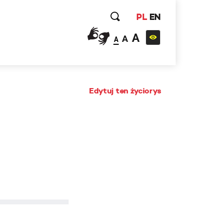
PL
EN
A
A
A
Edytuj ten życiorys