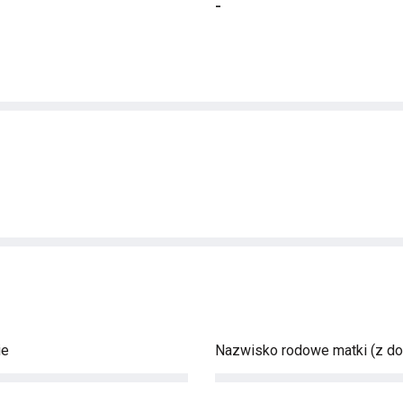
-
ie
Nazwisko rodowe matki (z d