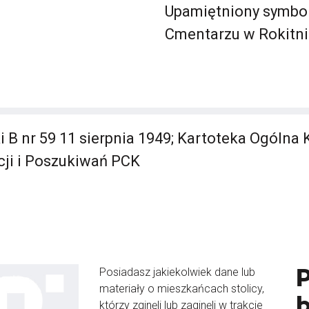
Upamiętniony symbol
Cmentarzu w Rokitnie
i B nr 59 11 sierpnia 1949; Kartoteka Ogólna
cji i Poszukiwań PCK
Posiadasz jakiekolwiek dane lub
materiały o mieszkańcach stolicy,
b
którzy zginęli lub zaginęli w trakcie