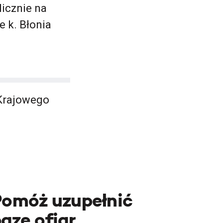
icznie na
 k. Błonia
 Krajowego
Pomóż uzupełnić
azę ofiar