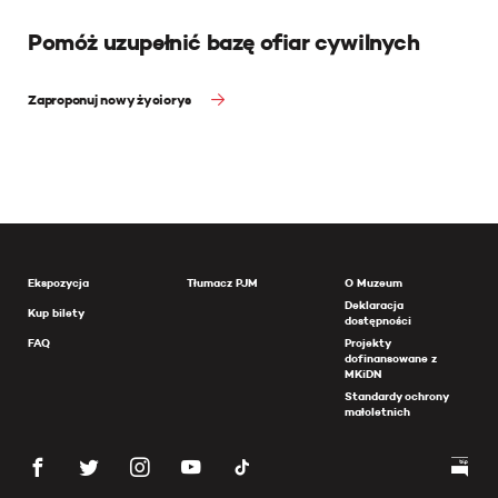
Pomóż uzupełnić bazę ofiar cywilnych
Zaproponuj nowy życiorys
Ekspozycja
Tłumacz PJM
O Muzeum
Deklaracja
Kup bilety
dostępności
FAQ
Projekty
dofinansowane z
MKiDN
Standardy ochrony
małoletnich