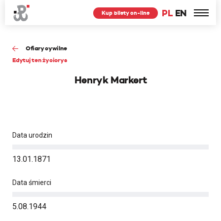
PL
EN
Kup bilety on-line
Ofiary cywilne
Edytuj ten życiorys
Henryk Markert
Data urodzin
13.01.1871
Data śmierci
5.08.1944