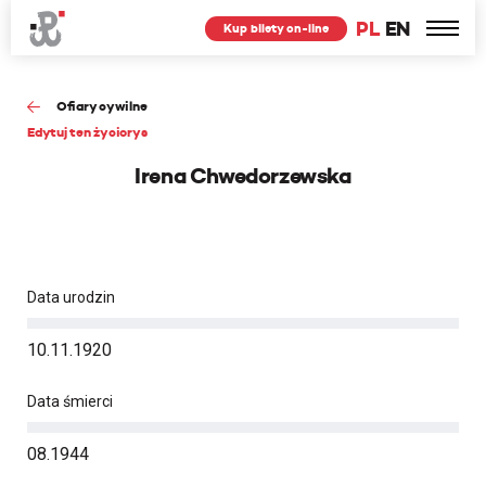
PL
EN
Kup bilety on-line
Ofiary cywilne
Edytuj ten życiorys
Irena Chwedorzewska
Data urodzin
10.11.1920
Data śmierci
08.1944