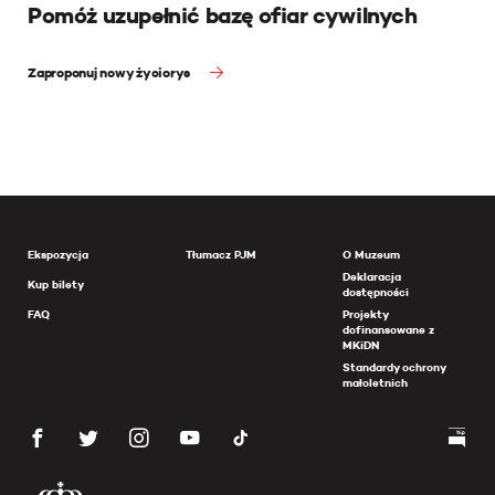
Pomóż uzupełnić bazę ofiar cywilnych
Zaproponuj nowy życiorys
Ekspozycja
Tłumacz PJM
O Muzeum
Deklaracja
Kup bilety
dostępności
FAQ
Projekty
dofinansowane z
MKiDN
Standardy ochrony
małoletnich