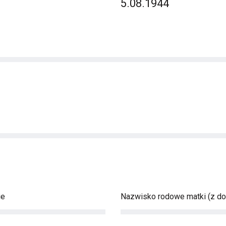
5.08.1944
ie
Nazwisko rodowe matki (z d