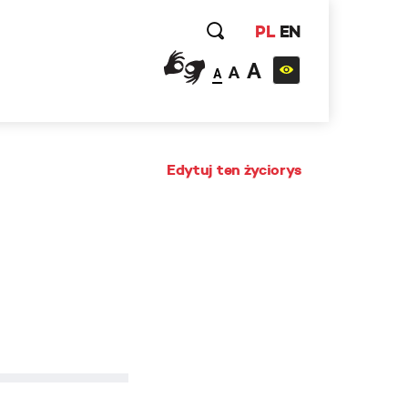
PL
EN
A
A
A
Edytuj ten życiorys