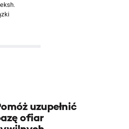
 eksh.
zki
Pomóż uzupełnić
azę ofiar
cywilnych