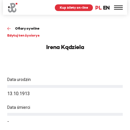
PL
EN
Kup bilety on-line
Ofiary cywilne
Edytuj ten życiorys
Irena Kądziela
Data urodzin
13.10.1913
Data śmierci
-