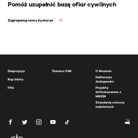
Pomóż uzupełnić bazę ofiar cywilnych
Zaproponuj nowy życiorys
Ekspozycja
Tłumacz PJM
O Muzeum
Deklaracja
Kup bilety
dostępności
FAQ
Projekty
dofinansowane z
MKiDN
Standardy ochrony
małoletnich