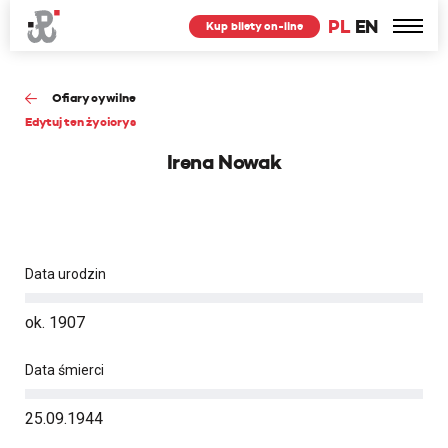
PL
EN
Kup bilety on-line
Ofiary cywilne
Edytuj ten życiorys
Irena Nowak
Data urodzin
ok. 1907
Data śmierci
25.09.1944