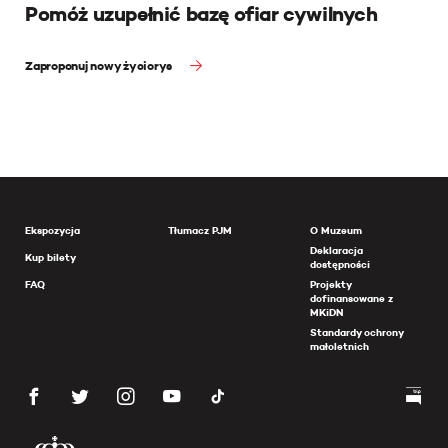
Pomóż uzupełnić bazę ofiar cywilnych
Zaproponuj nowy życiorys
Ekspozycja
Tłumacz PJM
O Muzeum
Deklaracja
Kup bilety
dostępności
FAQ
Projekty
dofinansowane z
MKiDN
Standardy ochrony
małoletnich