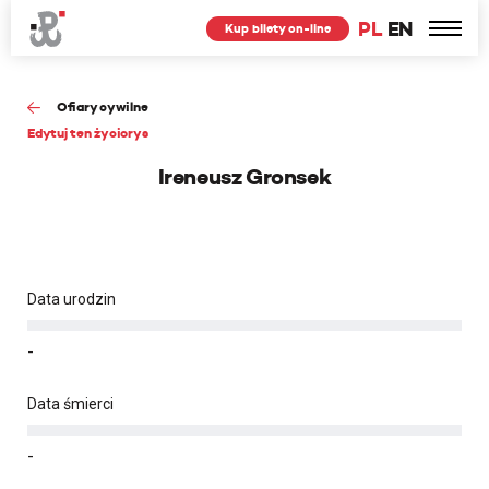
PL
EN
Kup bilety on-line
Ofiary cywilne
Edytuj ten życiorys
Ireneusz Gronsek
Data urodzin
-
Data śmierci
-