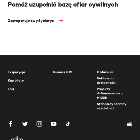
Pomóż uzupełnić bazę ofiar cywilnych
Zaproponuj nowy życiorys
Ekspozycja
Tłumacz PJM
O Muzeum
Deklaracja
Kup bilety
dostępności
FAQ
Projekty
dofinansowane z
MKiDN
Standardy ochrony
małoletnich