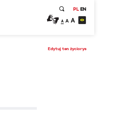
PL
EN
A
A
A
Edytuj ten życiorys