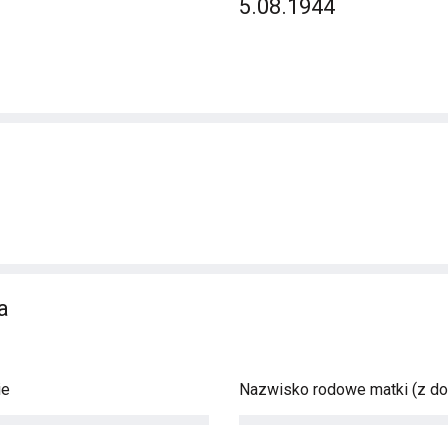
5.08.1944
a
ie
Nazwisko rodowe matki (z d