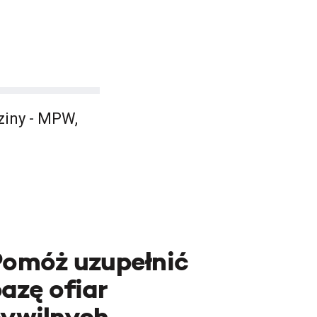
ziny - MPW,
Pomóż uzupełnić
azę ofiar
cywilnych