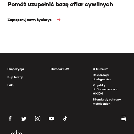
Pomóż uzupełnić bazę ofiar cywilnych
Zaproponuj nowy życiorys
Ekspozycja
Tłumacz PJM
O Muzeum
Deklaracja
Kup bilety
dostępności
FAQ
Projekty
dofinansowane z
MKiDN
Standardy ochrony
małoletnich