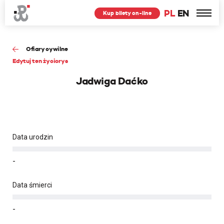
PL
EN
Kup bilety on-line
Ofiary cywilne
Edytuj ten życiorys
Jadwiga Daćko
Data urodzin
-
Data śmierci
-