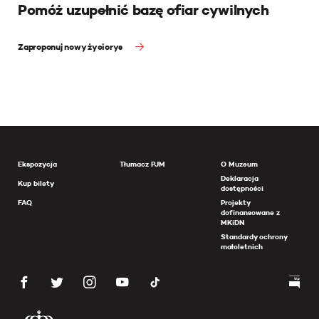
Pomóż uzupełnić bazę ofiar cywilnych
Zaproponuj nowy życiorys
Ekspozycja
Tłumacz PJM
O Muzeum
Deklaracja
Kup bilety
dostępności
FAQ
Projekty
dofinansowane z
MKiDN
Standardy ochrony
małoletnich