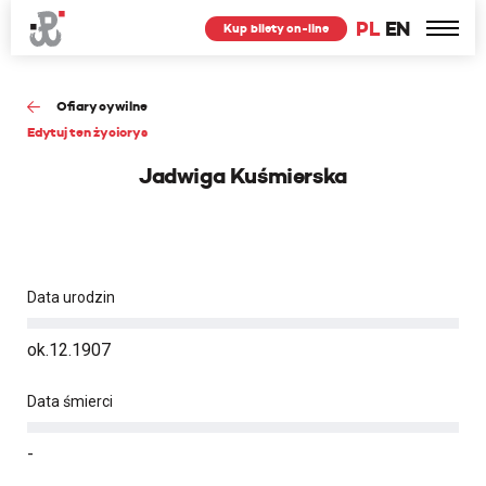
PL
EN
Kup bilety on-line
Ofiary cywilne
Edytuj ten życiorys
Jadwiga Kuśmierska
Data urodzin
ok.12.1907
Data śmierci
-