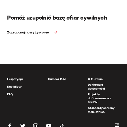
Pomóż uzupełnić bazę ofiar cywilnych
Zaproponuj nowy życiorys
Ekspozycja
Tłumacz PJM
O Muzeum
Deklaracja
Kup bilety
dostępności
FAQ
Projekty
dofinansowane z
MKiDN
Standardy ochrony
małoletnich