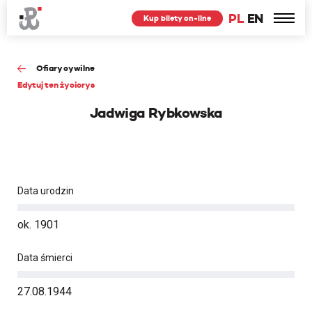
PL
EN
Kup bilety on-line
Ofiary cywilne
Edytuj ten życiorys
Jadwiga Rybkowska
Data urodzin
ok. 1901
Data śmierci
27.08.1944