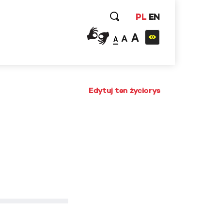
PL
EN
A
A
A
Edytuj ten życiorys