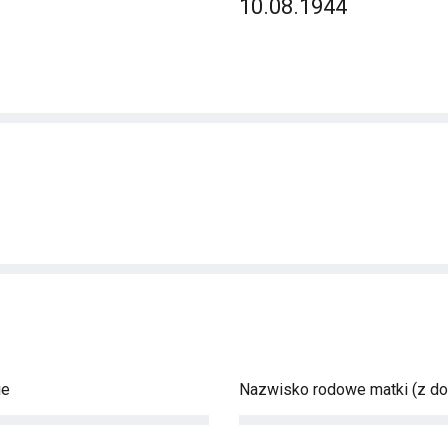
10.08.1944
ie
Nazwisko rodowe matki (z d