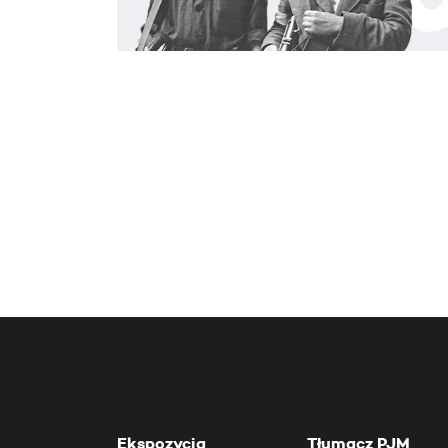
Ekspozycja
Tłumacz PJM