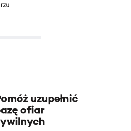
rzu
Pomóż uzupełnić
azę ofiar
cywilnych