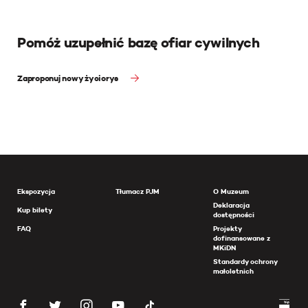
Pomóż uzupełnić bazę ofiar cywilnych
Zaproponuj nowy życiorys
Ekspozycja
Tłumacz PJM
O Muzeum
Deklaracja
Kup bilety
dostępności
FAQ
Projekty
dofinansowane z
MKiDN
Standardy ochrony
małoletnich