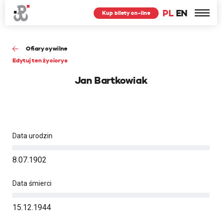
PL
EN
Kup bilety on-line
Ofiary cywilne
Edytuj ten życiorys
Jan Bartkowiak
Data urodzin
8.07.1902
Data śmierci
15.12.1944