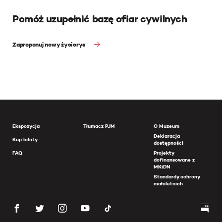
Pomóż uzupełnić bazę ofiar cywilnych
Zaproponuj nowy życiorys
Ekspozycja
Tłumacz PJM
O Muzeum
Deklaracja
Kup bilety
dostępności
FAQ
Projekty
dofinansowane z
MKiDN
Standardy ochrony
małoletnich