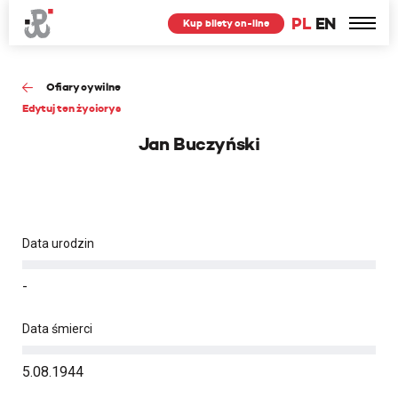
PL
EN
Kup bilety on-line
Ofiary cywilne
Edytuj ten życiorys
Jan Buczyński
Data urodzin
-
Data śmierci
5.08.1944