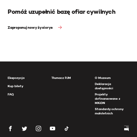
Pomóż uzupełnić bazę ofiar cywilnych
Zaproponuj nowy życiorys
Ekspozycja
Tłumacz PJM
O Muzeum
Deklaracja
Kup bilety
dostępności
FAQ
Projekty
dofinansowane z
MKiDN
Standardy ochrony
małoletnich