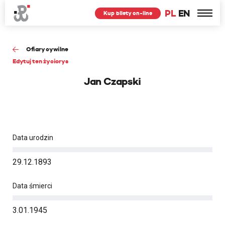
PL
EN
Kup bilety on-line
Ofiary cywilne
Edytuj ten życiorys
Jan Czapski
Data urodzin
29.12.1893
Data śmierci
3.01.1945