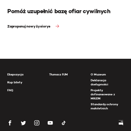
Pomóż uzupełnić bazę ofiar cywilnych
Zaproponuj nowy życiorys
Ekspozycja
Tłumacz PJM
O Muzeum
Deklaracja
Kup bilety
dostępności
FAQ
Projekty
dofinansowane z
MKiDN
Standardy ochrony
małoletnich