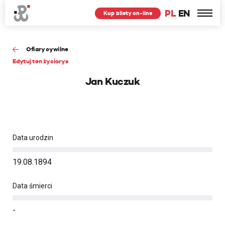
PL
EN
Kup bilety on-line
Ofiary cywilne
Edytuj ten życiorys
Jan Kuczuk
Data urodzin
19.08.1894
Data śmierci
-