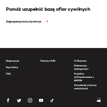
Pomóż uzupełnić bazę ofiar cywilnych
Zaproponuj nowy życiorys
Ekspozycja
Tłumacz PJM
O Muzeum
Deklaracja
Kup bilety
dostępności
FAQ
Projekty
dofinansowane z
MKiDN
Standardy ochrony
małoletnich