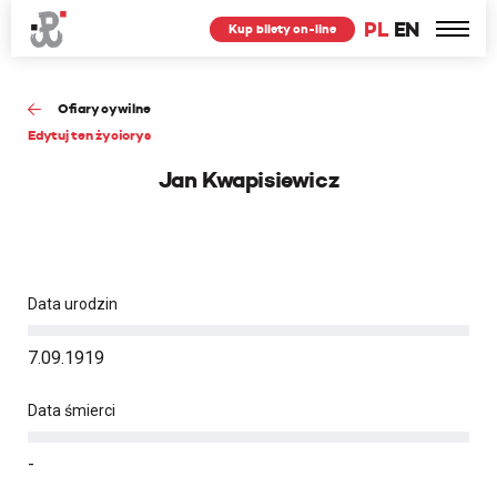
PL
EN
Kup bilety on-line
Ofiary cywilne
Edytuj ten życiorys
Jan Kwapisiewicz
Data urodzin
7.09.1919
Data śmierci
-