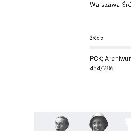
Warszawa-Śró
Źródło
PCK; Archiwu
454/286