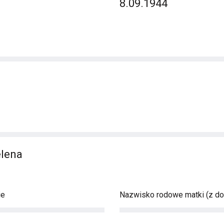
8.09.1944
elena
ie
Nazwisko rodowe matki (z d