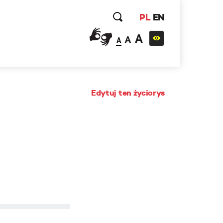
PL
EN
A
A
A
Edytuj ten życiorys