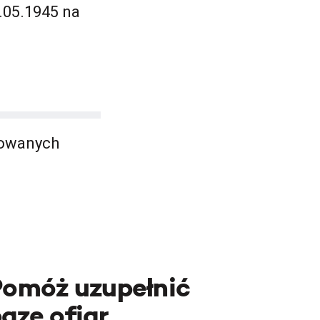
.05.1945 na
mowanych
Pomóż uzupełnić
azę ofiar