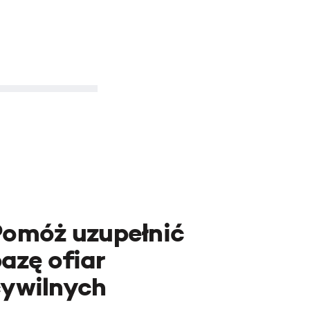
Pomóż uzupełnić
azę ofiar
cywilnych