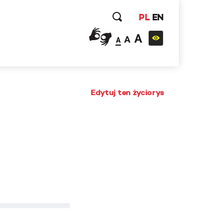
PL
EN
A
A
A
Edytuj ten życiorys