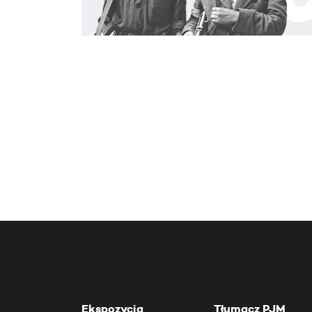
Ekspozycja
Tłumacz PJM