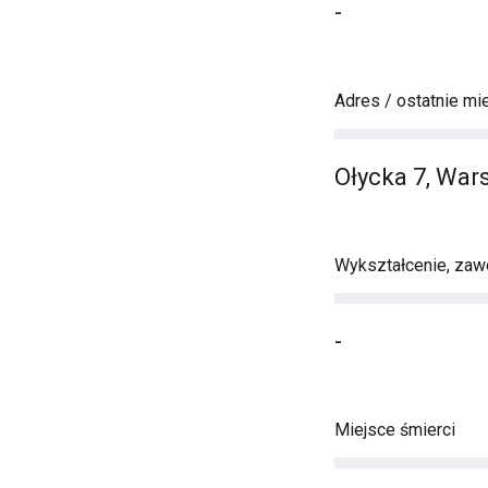
-
Adres / ostatnie mi
Ołycka 7, Wa
Wykształcenie, zawó
-
Miejsce śmierci