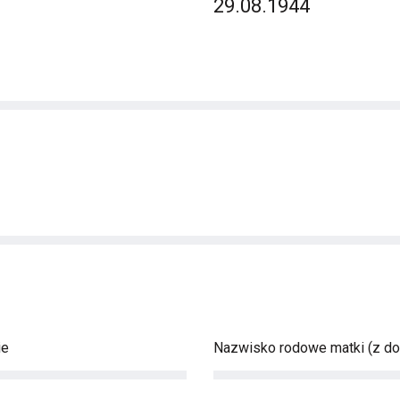
29.08.1944
ie
Nazwisko rodowe matki (z d