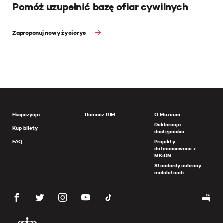
Pomóż uzupełnić bazę ofiar cywilnych
Zaproponuj nowy życiorys
Ekspozycja
Tłumacz PJM
O Muzeum
Deklaracja
Kup bilety
dostępności
FAQ
Projekty
dofinansowane z
MKiDN
Standardy ochrony
małoletnich