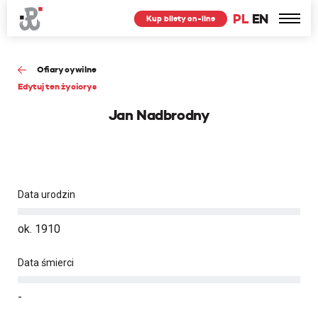
PL
EN
Kup bilety on-line
Ofiary cywilne
Edytuj ten życiorys
Jan Nadbrodny
Data urodzin
ok. 1910
Data śmierci
-