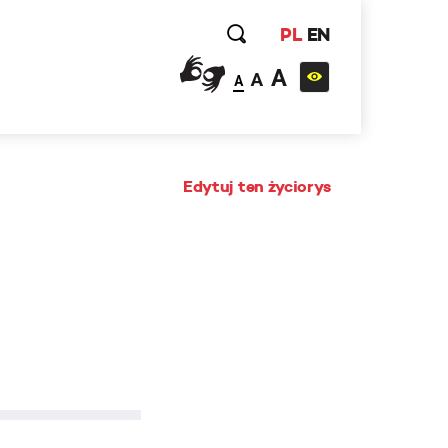
PL
EN
A
A
A
Edytuj ten życiorys