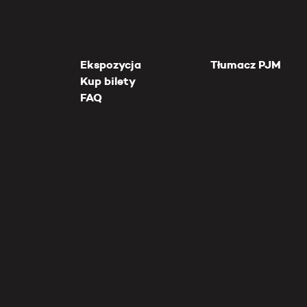
Ekspozycja
Tłumacz PJM
Kup bilety
FAQ