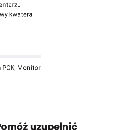
entarzu
wy kwatera
ń PCK; Monitor
Pomóż uzupełnić