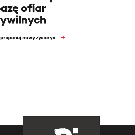
azę ofiar
cywilnych
proponuj nowy życiorys