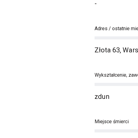
-
Adres / ostatnie mi
Złota 63, War
Wykształcenie, zawó
zdun
Miejsce śmierci