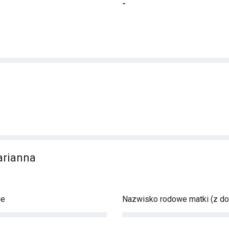
-
arianna
ie
Nazwisko rodowe matki (z d