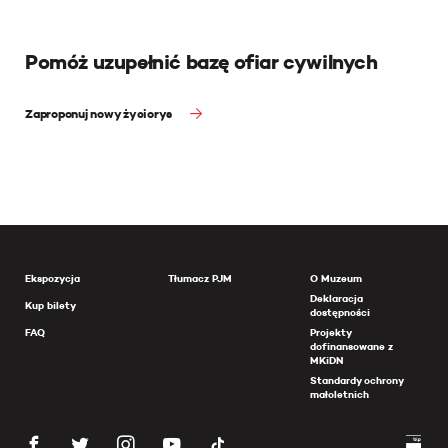
Pomóż uzupełnić bazę ofiar cywilnych
Zaproponuj nowy życiorys
Ekspozycja
Tłumacz PJM
O Muzeum
Deklaracja
Kup bilety
dostępności
FAQ
Projekty
dofinansowane z
MKiDN
Standardy ochrony
małoletnich