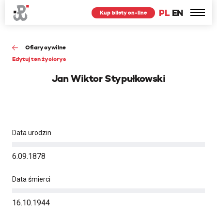
PL
EN
Kup bilety on-line
Ofiary cywilne
Edytuj ten życiorys
Jan Wiktor Stypułkowski
Data urodzin
6.09.1878
Data śmierci
16.10.1944