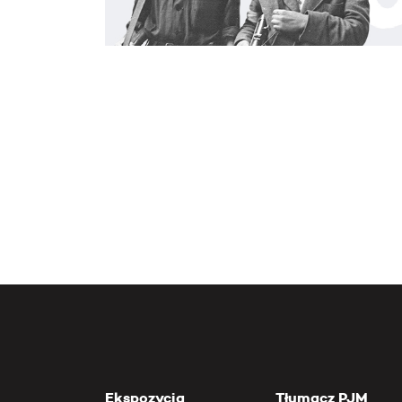
Ekspozycja
Tłumacz PJM