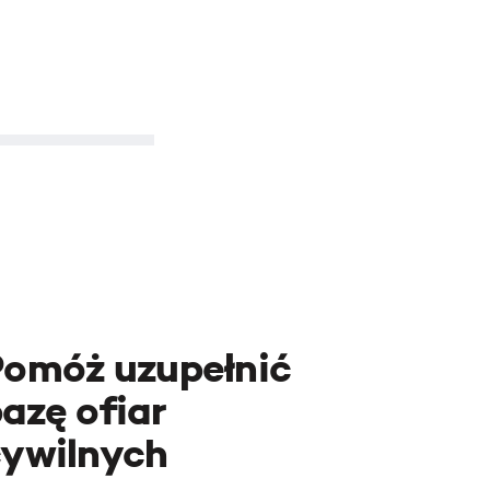
Pomóż uzupełnić
azę ofiar
cywilnych