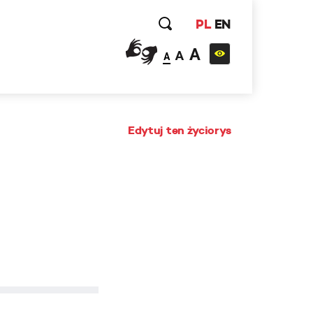
PL
EN
A
A
A
Edytuj ten życiorys