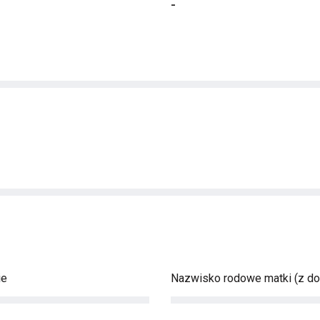
-
ie
Nazwisko rodowe matki (z d