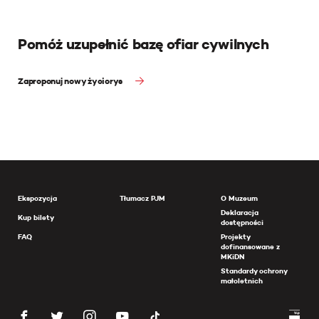
Pomóż uzupełnić bazę ofiar cywilnych
Zaproponuj nowy życiorys
Ekspozycja
Tłumacz PJM
O Muzeum
Deklaracja
Kup bilety
dostępności
FAQ
Projekty
dofinansowane z
MKiDN
Standardy ochrony
małoletnich