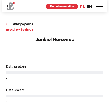
PL
EN
Kup bilety on-line
Ofiary cywilne
Edytuj ten życiorys
Jankiel Horowicz
Data urodzin
-
Data śmierci
-