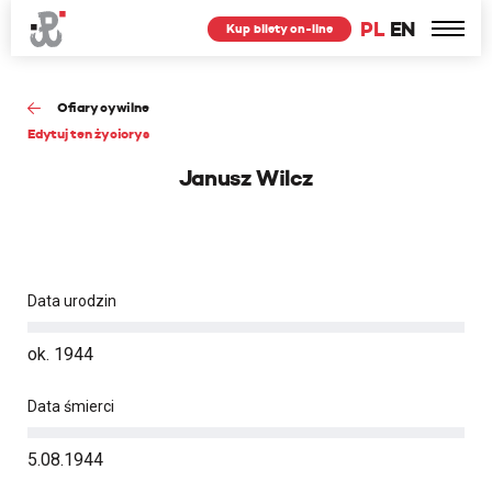
PL
EN
Kup bilety on-line
Ofiary cywilne
Edytuj ten życiorys
Janusz Wilcz
Data urodzin
ok. 1944
Data śmierci
5.08.1944