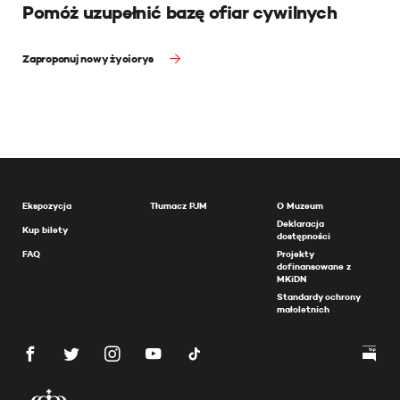
Pomóż uzupełnić bazę ofiar cywilnych
Zaproponuj nowy życiorys
Ekspozycja
Tłumacz PJM
O Muzeum
Deklaracja
Kup bilety
dostępności
FAQ
Projekty
dofinansowane z
MKiDN
Standardy ochrony
małoletnich