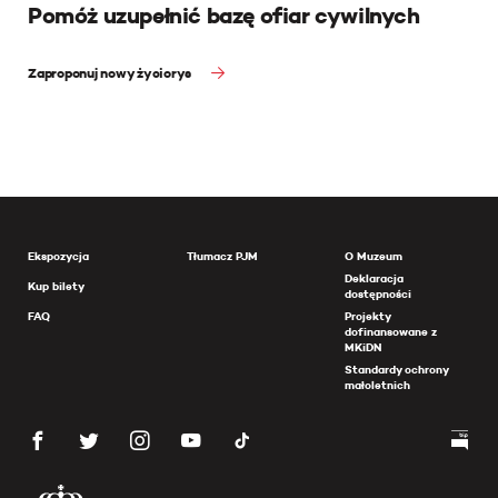
Pomóż uzupełnić bazę ofiar cywilnych
Zaproponuj nowy życiorys
Ekspozycja
Tłumacz PJM
O Muzeum
Deklaracja
Kup bilety
dostępności
FAQ
Projekty
dofinansowane z
MKiDN
Standardy ochrony
małoletnich