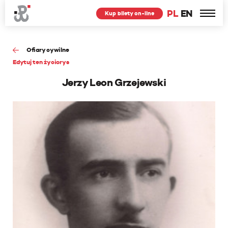
PL
EN
Kup bilety on-line
Ofiary cywilne
Edytuj ten życiorys
Jerzy Leon Grzejewski