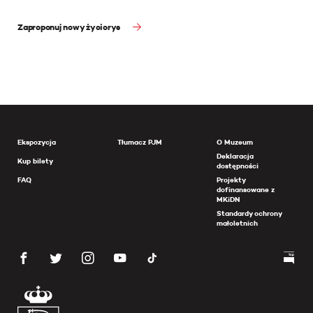
Zaproponuj nowy życiorys
Ekspozycja
Tłumacz PJM
O Muzeum
Deklaracja
Kup bilety
dostępności
FAQ
Projekty
dofinansowane z
MKiDN
Standardy ochrony
małoletnich