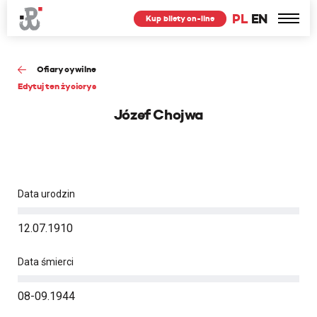
PL
EN
Kup bilety on-line
Ofiary cywilne
Edytuj ten życiorys
Józef Chojwa
Data urodzin
12.07.1910
Data śmierci
08-09.1944