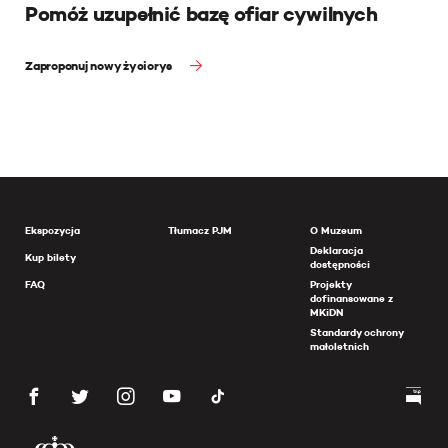
Pomóż uzupełnić bazę ofiar cywilnych
Zaproponuj nowy życiorys
Ekspozycja
Tłumacz PJM
O Muzeum
Deklaracja
Kup bilety
dostępności
FAQ
Projekty
dofinansowane z
MKiDN
Standardy ochrony
małoletnich