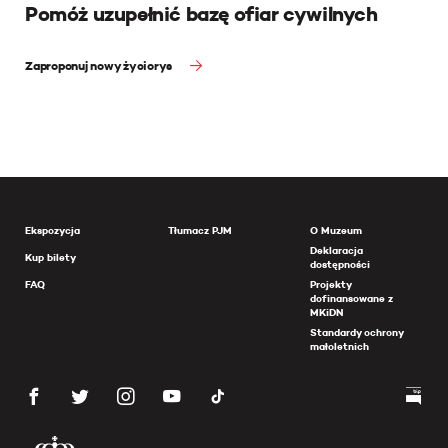
Pomóż uzupełnić bazę ofiar cywilnych
Zaproponuj nowy życiorys
Ekspozycja
Tłumacz PJM
O Muzeum
Deklaracja
Kup bilety
dostępności
FAQ
Projekty
dofinansowane z
MKiDN
Standardy ochrony
małoletnich