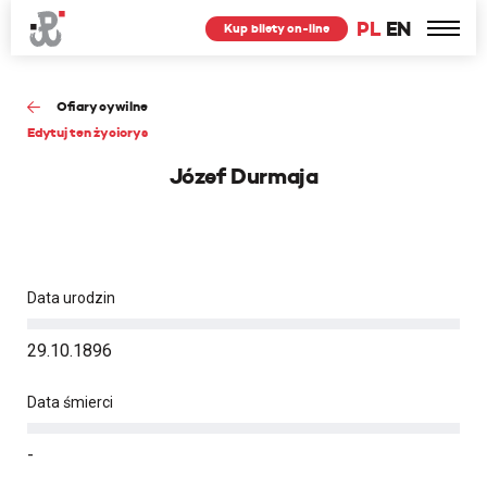
PL
EN
Kup bilety on-line
Ofiary cywilne
Edytuj ten życiorys
Józef Durmaja
Data urodzin
29.10.1896
Data śmierci
-