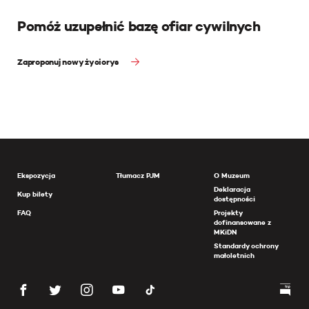
Pomóż uzupełnić bazę ofiar cywilnych
Zaproponuj nowy życiorys
Ekspozycja
Tłumacz PJM
O Muzeum
Deklaracja
Kup bilety
dostępności
FAQ
Projekty
dofinansowane z
MKiDN
Standardy ochrony
małoletnich