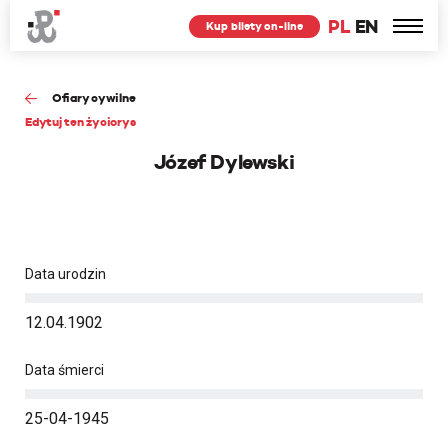
PL
EN
Kup bilety on-line
Ofiary cywilne
Edytuj ten życiorys
Józef Dylewski
Data urodzin
12.04.1902
Data śmierci
25-04-1945