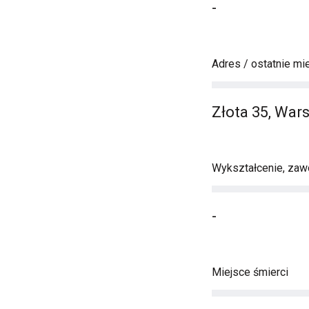
-
Adres / ostatnie mi
Złota 35, War
Wykształcenie, zawó
-
Miejsce śmierci