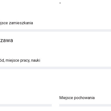
-
ejsce zamieszkania
szawa
d, miejsce pracy, nauki
Miejsce pochowania