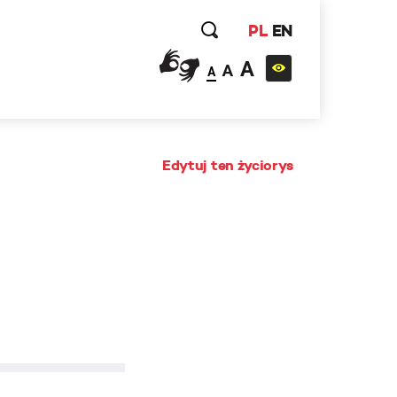
PL
EN
A
A
A
Edytuj ten życiorys