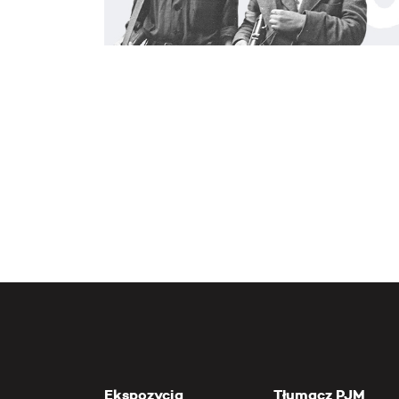
Ekspozycja
Tłumacz PJM