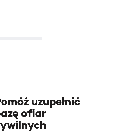
Pomóż uzupełnić
azę ofiar
cywilnych