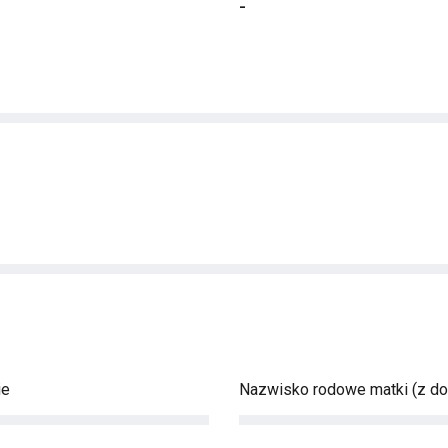
-
ie
Nazwisko rodowe matki (z d