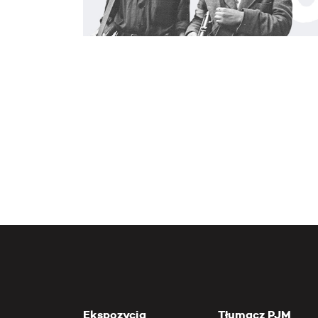
Ekspozycja
Tłumacz PJM