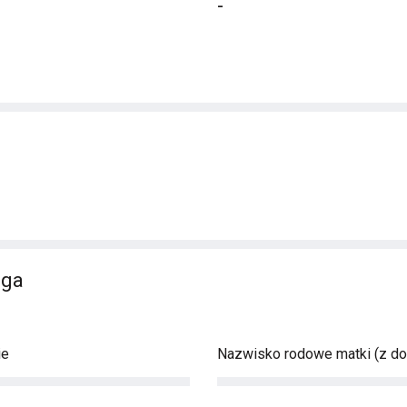
-
iga
ie
Nazwisko rodowe matki (z d