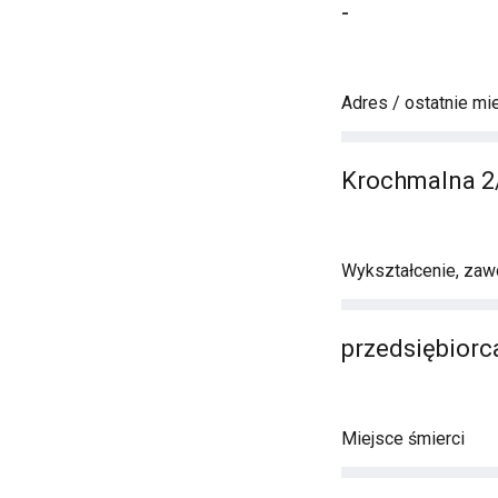
-
Adres / ostatnie mi
Krochmalna 2
Wykształcenie, zawó
przedsiębior
Miejsce śmierci