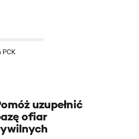
ń PCK
Pomóż uzupełnić
azę ofiar
cywilnych