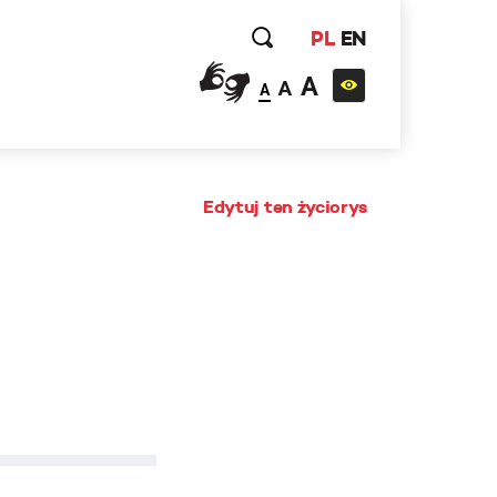
PL
EN
A
A
A
Edytuj ten życiorys