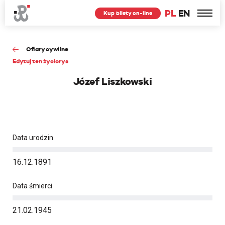
PL
EN
Kup bilety on-line
Ofiary cywilne
Edytuj ten życiorys
Józef Liszkowski
Data urodzin
16.12.1891
Data śmierci
21.02.1945