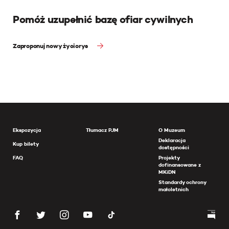
Pomóż uzupełnić bazę ofiar cywilnych
Zaproponuj nowy życiorys
Ekspozycja
Tłumacz PJM
O Muzeum
Deklaracja
Kup bilety
dostępności
FAQ
Projekty
dofinansowane z
MKiDN
Standardy ochrony
małoletnich