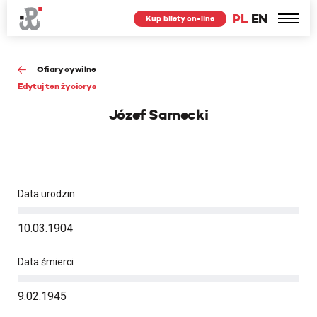
PL
EN
Kup bilety on-line
Ofiary cywilne
Edytuj ten życiorys
Józef Sarnecki
Data urodzin
10.03.1904
Data śmierci
9.02.1945