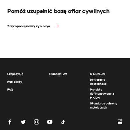
Pomóż uzupełnić bazę ofiar cywilnych
Zaproponuj nowy życiorys
Ekspozycja
Tłumacz PJM
O Muzeum
Deklaracja
Kup bilety
dostępności
FAQ
Projekty
dofinansowane z
MKiDN
Standardy ochrony
małoletnich