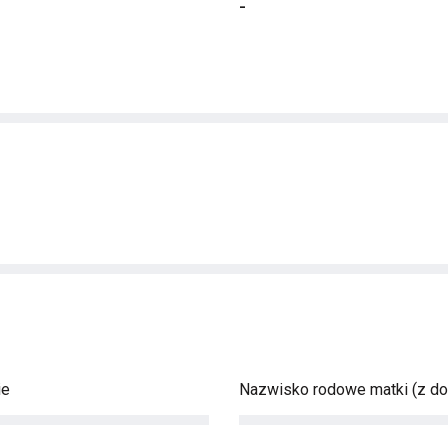
-
ie
Nazwisko rodowe matki (z d