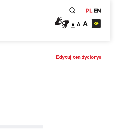
PL
EN
A
A
A
Edytuj ten życiorys