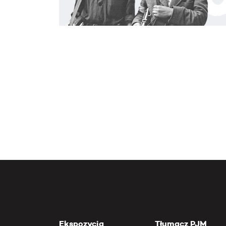
Ekspozycja
Tłumacz PJM