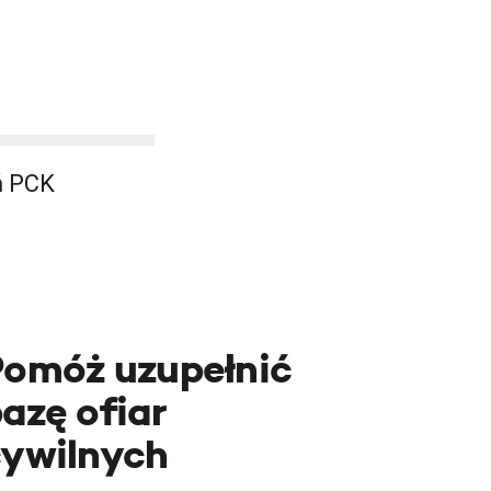
ń PCK
Pomóż uzupełnić
azę ofiar
cywilnych