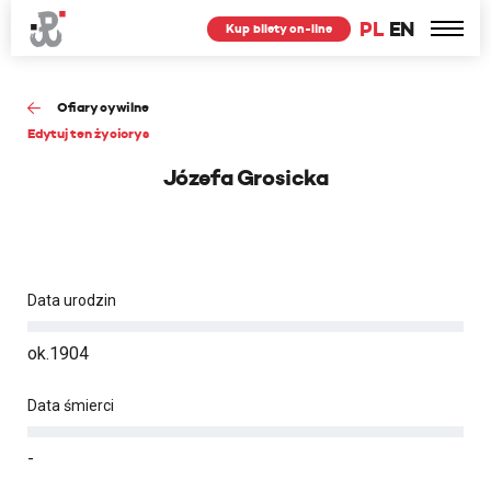
PL
EN
Kup bilety on-line
Ofiary cywilne
Edytuj ten życiorys
Józefa Grosicka
Data urodzin
ok.1904
Data śmierci
-