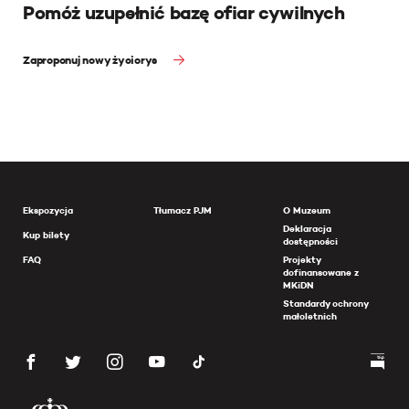
Pomóż uzupełnić bazę ofiar cywilnych
Zaproponuj nowy życiorys
Ekspozycja
Tłumacz PJM
O Muzeum
Deklaracja
Kup bilety
dostępności
FAQ
Projekty
dofinansowane z
MKiDN
Standardy ochrony
małoletnich