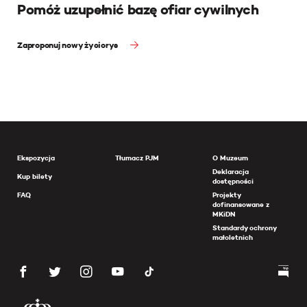
Pomóż uzupełnić bazę ofiar cywilnych
Zaproponuj nowy życiorys
Ekspozycja
Tłumacz PJM
O Muzeum
Deklaracja
Kup bilety
dostępności
FAQ
Projekty
dofinansowane z
MKiDN
Standardy ochrony
małoletnich