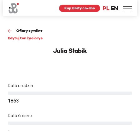
PL
EN
Kup bilety on-line
Ofiary cywilne
Edytuj ten życiorys
Julia Słabik
Data urodzin
1863
Data śmierci
-