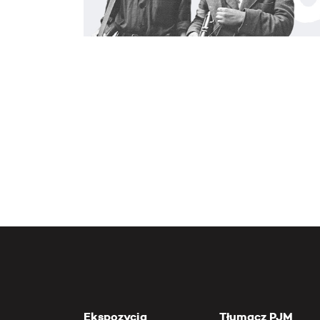
Ekspozycja
Tłumacz PJM