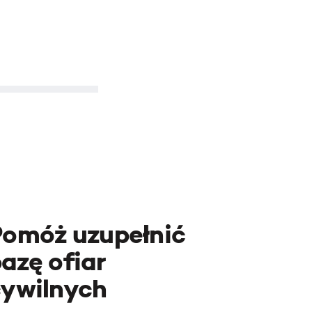
Pomóż uzupełnić
azę ofiar
cywilnych