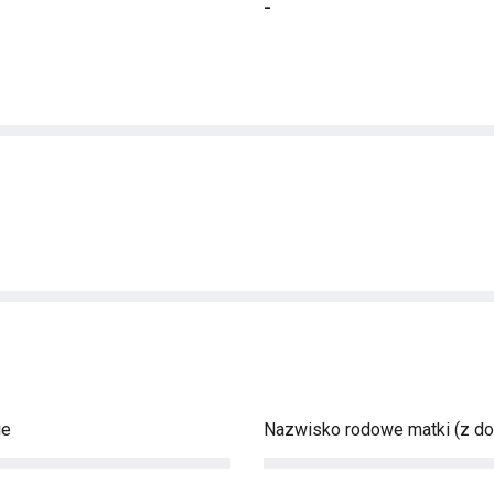
-
ie
Nazwisko rodowe matki (z d