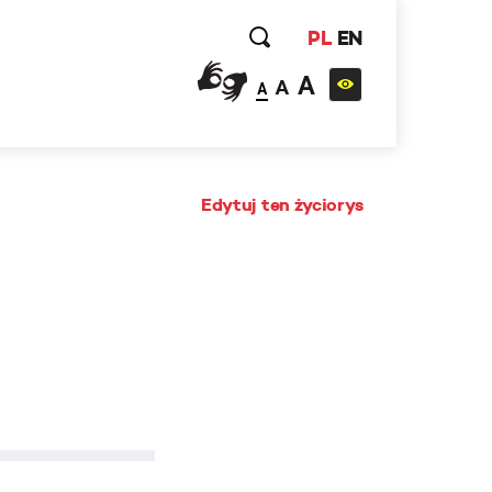
PL
EN
A
A
A
Edytuj ten życiorys