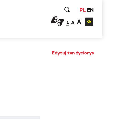
PL
EN
A
A
A
Edytuj ten życiorys