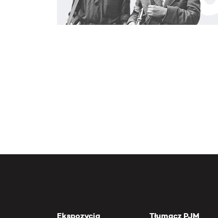
Ekspozycja
Tłumacz PJM