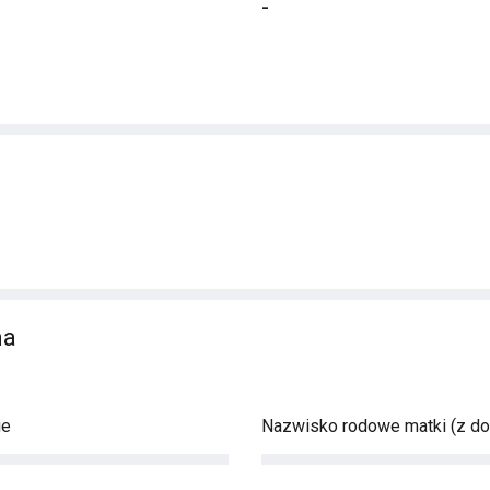
-
na
ie
Nazwisko rodowe matki (z d