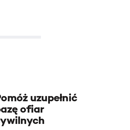
Pomóż uzupełnić
azę ofiar
cywilnych