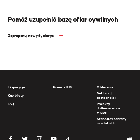
Pomóż uzupełnić bazę ofiar cywilnych
Zaproponuj nowy życiorys
Ekspozycja
Tłumacz PJM
O Muzeum
Deklaracja
Kup bilety
dostępności
FAQ
Projekty
dofinansowane z
MKiDN
Standardy ochrony
małoletnich