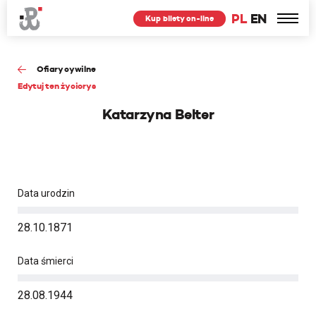
PL
EN
Kup bilety on-line
Ofiary cywilne
Edytuj ten życiorys
Katarzyna Belter
Data urodzin
28.10.1871
Data śmierci
28.08.1944