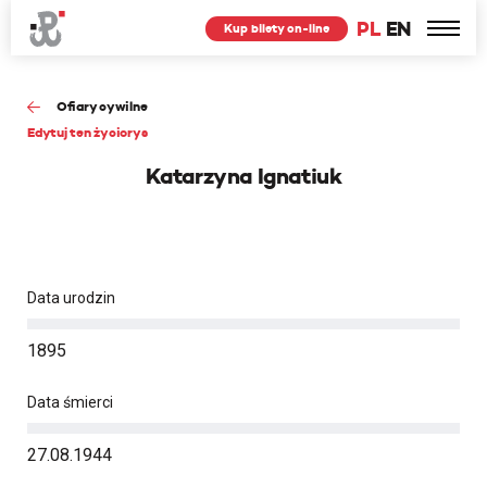
PL
EN
Kup bilety on-line
Ofiary cywilne
Edytuj ten życiorys
Katarzyna Ignatiuk
Data urodzin
1895
Data śmierci
27.08.1944