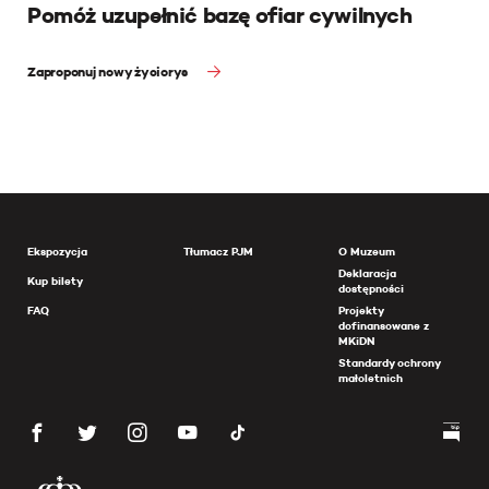
Pomóż uzupełnić bazę ofiar cywilnych
Zaproponuj nowy życiorys
Ekspozycja
Tłumacz PJM
O Muzeum
Deklaracja
Kup bilety
dostępności
FAQ
Projekty
dofinansowane z
MKiDN
Standardy ochrony
małoletnich